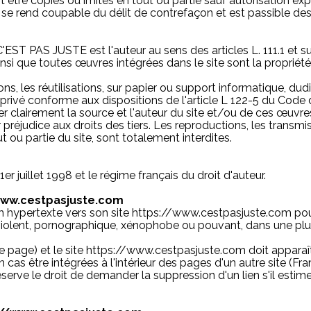
ent être copiés ou imités en tout ou partie sauf autorisation
 se rend coupable du délit de contrefaçon et est passible des
EST PAS JUSTE est l'auteur au sens des articles L. 111.1 et su
nsi que toutes œuvres intégrées dans le site sont la proprié
ns, les réutilisations, sur papier ou support informatique, dud
rivé conforme aux dispositions de l'article L 122-5 du Code de
 clairement la source et l'auteur du site et/ou de ces œuvre
éjudice aux droits des tiers. Les reproductions, les transmissi
t ou partie du site, sont totalement interdites.
 juillet 1998 et le régime français du droit d'auteur.
/www.cestpasjuste.com
 hypertexte vers son site https://www.cestpasjuste.com pour t
iolent, pornographique, xénophobe ou pouvant, dans une plus 
ome page) et le site https://www.cestpasjuste.com doit apparaî
s être intégrées à l'intérieur des pages d'un autre site (Fra
ve le droit de demander la suppression d'un lien s'il estime q