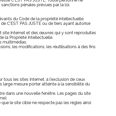
 expresse C'EST PAS JUSTE. Toute personne ne
 sanctions pénales prévues par la loi.
ivants du Code de la propriété intellectuelle.
té de C'EST PAS JUSTE ou de tiers ayant autorisé
it site Internet et des œuvres qui y sont reproduites
 la Propriété Intellectuelle.
s multimédias.
ons, les modifications, les réutilisations à des fins
ous les sites Internet, à l'exclusion de ceux
large mesure porter atteinte à la sensibilité du
tre dans une nouvelle fenêtre. Les pages du site
me).
ue le site cible ne respecte pas les règles ainsi