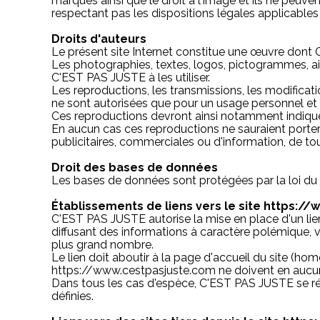
marques ainsi que le droit à l'image et ils ne peuv
respectant pas les dispositions légales applicables
Droits d'auteurs
Le présent site Internet constitue une œuvre dont C'
Les photographies, textes, logos, pictogrammes, ai
C'EST PAS JUSTE à les utiliser.
Les reproductions, les transmissions, les modificatio
ne sont autorisées que pour un usage personnel et p
Ces reproductions devront ainsi notamment indiquer
En aucun cas ces reproductions ne sauraient porter pr
publicitaires, commerciales ou d'information, de tou
Droit des bases de données
Les bases de données sont protégées par la loi du 1er
Établissements de liens vers le site https:/
C'EST PAS JUSTE autorise la mise en place d'un lien
diffusant des informations à caractère polémique, v
plus grand nombre.
Le lien doit aboutir à la page d'accueil du site (h
https://www.cestpasjuste.com ne doivent en aucun ca
Dans tous les cas d'espèce, C'EST PAS JUSTE se réser
définies.